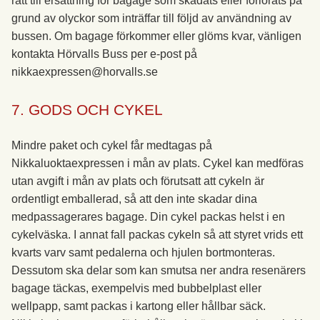
rätt till ersättning för bagage som skadats eller förlorats på
grund av olyckor som inträffar till följd av användning av
bussen. Om bagage förkommer eller glöms kvar, vänligen
kontakta Hörvalls Buss per e-post på
nikkaexpressen@horvalls.se
7. GODS OCH CYKEL
Mindre paket och cykel får medtagas på
Nikkaluoktaexpressen i mån av plats. Cykel kan medföras
utan avgift i mån av plats och förutsatt att cykeln är
ordentligt emballerad, så att den inte skadar dina
medpassagerares bagage. Din cykel packas helst i en
cykelväska. I annat fall packas cykeln så att styret vrids ett
kvarts varv samt pedalerna och hjulen bortmonteras.
Dessutom ska delar som kan smutsa ner andra resenärers
bagage täckas, exempelvis med bubbelplast eller
wellpapp, samt packas i kartong eller hållbar säck.