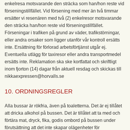
enkelresa motsvarande den sträcka som han/hon reste vid
förseningstillfället. Vid försening med mer än två timmar
ersätter vi resenären med två (2) enkelresor motsvarande
den sträcka han/hon reste vid förseningstillfället.
Förseningar i trafiken på grund av väder, trafikstörningar,
eller andra orsaker som ligger utanför vår kontroll ersätts
inte. Ersättning för förlorad arbetsförtjänst utgår ej.
Eventuella utlägg för taxiresor eller andra transportmedel
ersätts inte. Reklamation ska ske kortfattat och skriftligt
inom fjorton (14) dagar från aktuell resdag och skickas till
nikkaexpressen@horvalls.se
10. ORDNINGSREGLER
Alla bussar är rökfria, även på toaletterna. Det är ej tillåtet
att dricka alkohol på bussen. Det är tillåtet att ta med och
förtära mat, dryck, fika, godis ombord på bussen under
förutsättning att det inte skapar olägenheter för